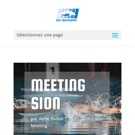
Sélectionnez une page
MEETING
SION
par
Aude Badan
|
18.01.2020
|
Meeting